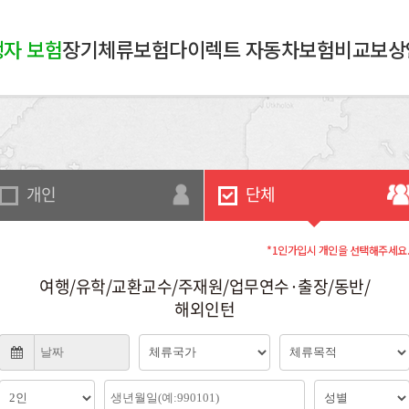
자 보험
장기체류보험
다이렉트 자동차보험비교
보상
개인
단체
*1인가입시 개인을 선택해주세요
여행/유학/교환교수/주재원/업무연수·출장/동반/
해외인턴